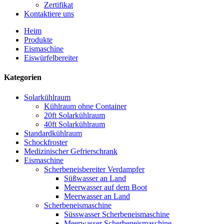
Zertifikat
Kontaktiere uns
Heim
Produkte
Eismaschine
Eiswürfelbereiter
Kategorien
Solarkühlraum
Kühlraum ohne Container
20ft Solarkühlraum
40ft Solarkühlraum
Standardkühlraum
Schockfroster
Medizinischer Gefrierschrank
Eismaschine
Scherbeneisbereiter Verdampfer
Süßwasser an Land
Meerwasser auf dem Boot
Meerwasser an Land
Scherbeneismaschine
Süsswasser Scherbeneismaschine
Meerwasser Scherbeneismaschine