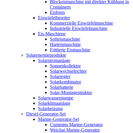
Blockeismaschine mit direkter Kühlung in
Containern
Eisform
Eiswürfelbereiter
Kommerzielle Eiswürfelmaschine
Industrielle Eiswürfelmaschine
Eis-Maschiene
Softeismaschine
Harteismaschine
Frittierte Eismaschine
Solarenergieprodukte
Solarstromanlage
Sonnenkollektor
Solarwechselrichter
Solarregler
Solarkombinator
Solarbatterie
Solar-Montagestruktur
Solarwasserpumpe
Solarklimaanlage
Solarheizung
Diesel-Generator-Set
Marine-Generator-Set
Cummins Marine-Generator
Weichai Marine-Generator