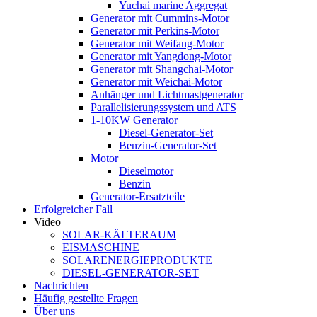
Yuchai marine Aggregat
Generator mit Cummins-Motor
Generator mit Perkins-Motor
Generator mit Weifang-Motor
Generator mit Yangdong-Motor
Generator mit Shangchai-Motor
Generator mit Weichai-Motor
Anhänger und Lichtmastgenerator
Parallelisierungssystem und ATS
1-10KW Generator
Diesel-Generator-Set
Benzin-Generator-Set
Motor
Dieselmotor
Benzin
Generator-Ersatzteile
Erfolgreicher Fall
Video
SOLAR-KÄLTERAUM
EISMASCHINE
SOLARENERGIEPRODUKTE
DIESEL-GENERATOR-SET
Nachrichten
Häufig gestellte Fragen
Über uns