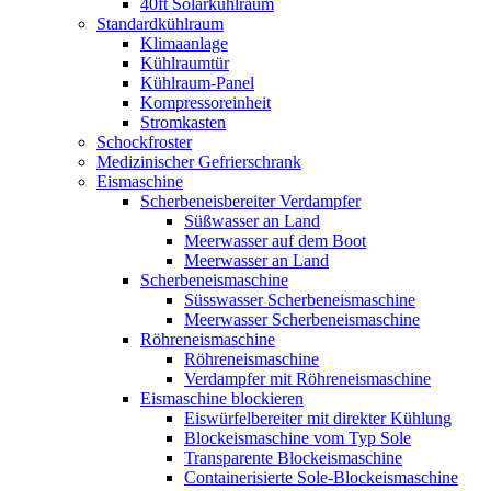
40ft Solarkühlraum
Standardkühlraum
Klimaanlage
Kühlraumtür
Kühlraum-Panel
Kompressoreinheit
Stromkasten
Schockfroster
Medizinischer Gefrierschrank
Eismaschine
Scherbeneisbereiter Verdampfer
Süßwasser an Land
Meerwasser auf dem Boot
Meerwasser an Land
Scherbeneismaschine
Süsswasser Scherbeneismaschine
Meerwasser Scherbeneismaschine
Röhreneismaschine
Röhreneismaschine
Verdampfer mit Röhreneismaschine
Eismaschine blockieren
Eiswürfelbereiter mit direkter Kühlung
Blockeismaschine vom Typ Sole
Transparente Blockeismaschine
Containerisierte Sole-Blockeismaschine