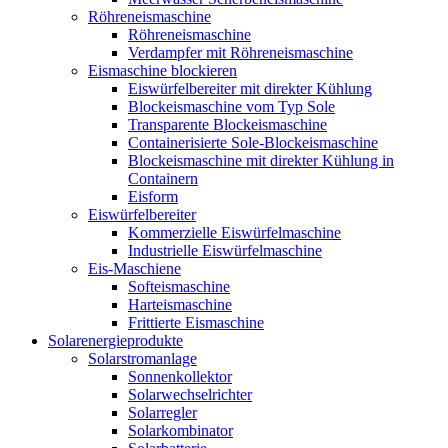
Röhreneismaschine
Röhreneismaschine
Verdampfer mit Röhreneismaschine
Eismaschine blockieren
Eiswürfelbereiter mit direkter Kühlung
Blockeismaschine vom Typ Sole
Transparente Blockeismaschine
Containerisierte Sole-Blockeismaschine
Blockeismaschine mit direkter Kühlung in
Containern
Eisform
Eiswürfelbereiter
Kommerzielle Eiswürfelmaschine
Industrielle Eiswürfelmaschine
Eis-Maschiene
Softeismaschine
Harteismaschine
Frittierte Eismaschine
Solarenergieprodukte
Solarstromanlage
Sonnenkollektor
Solarwechselrichter
Solarregler
Solarkombinator