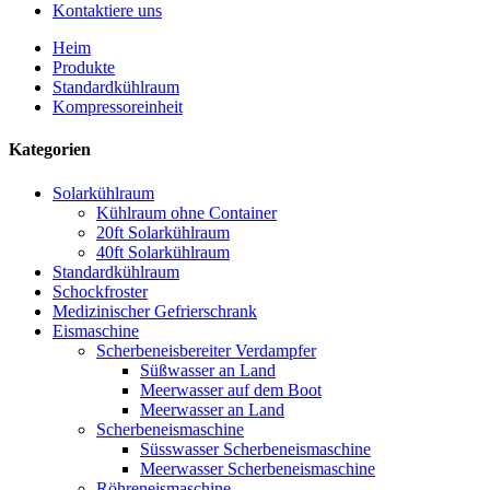
Kontaktiere uns
Heim
Produkte
Standardkühlraum
Kompressoreinheit
Kategorien
Solarkühlraum
Kühlraum ohne Container
20ft Solarkühlraum
40ft Solarkühlraum
Standardkühlraum
Schockfroster
Medizinischer Gefrierschrank
Eismaschine
Scherbeneisbereiter Verdampfer
Süßwasser an Land
Meerwasser auf dem Boot
Meerwasser an Land
Scherbeneismaschine
Süsswasser Scherbeneismaschine
Meerwasser Scherbeneismaschine
Röhreneismaschine