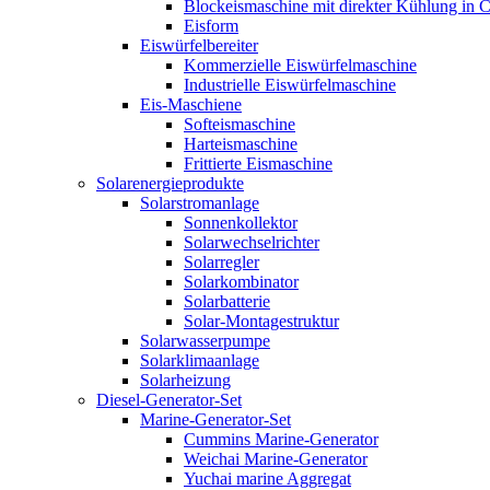
Blockeismaschine mit direkter Kühlung in C
Eisform
Eiswürfelbereiter
Kommerzielle Eiswürfelmaschine
Industrielle Eiswürfelmaschine
Eis-Maschiene
Softeismaschine
Harteismaschine
Frittierte Eismaschine
Solarenergieprodukte
Solarstromanlage
Sonnenkollektor
Solarwechselrichter
Solarregler
Solarkombinator
Solarbatterie
Solar-Montagestruktur
Solarwasserpumpe
Solarklimaanlage
Solarheizung
Diesel-Generator-Set
Marine-Generator-Set
Cummins Marine-Generator
Weichai Marine-Generator
Yuchai marine Aggregat