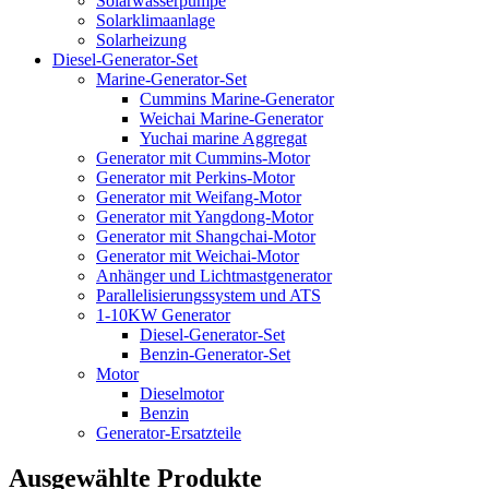
Solarwasserpumpe
Solarklimaanlage
Solarheizung
Diesel-Generator-Set
Marine-Generator-Set
Cummins Marine-Generator
Weichai Marine-Generator
Yuchai marine Aggregat
Generator mit Cummins-Motor
Generator mit Perkins-Motor
Generator mit Weifang-Motor
Generator mit Yangdong-Motor
Generator mit Shangchai-Motor
Generator mit Weichai-Motor
Anhänger und Lichtmastgenerator
Parallelisierungssystem und ATS
1-10KW Generator
Diesel-Generator-Set
Benzin-Generator-Set
Motor
Dieselmotor
Benzin
Generator-Ersatzteile
Ausgewählte Produkte