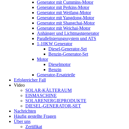
Generator mit Cummins-Motor
Generator mit Perkins-Motor
Generator mit Weifang-Motor
Generator mit Yangdong-Motor
Generator mit Shangchai-Motor
Generator mit Weichai-Motor
Anhänger und Lichtmastgenerator
Parallelisierungssystem und ATS
1-10KW Generator
Diesel-Generator-Set
Benzin-Generator-Set
Motor
Dieselmotor
Benzin
Generator-Ersatzteile
Erfolgreicher Fall
Video
SOLAR-KÄLTERAUM
EISMASCHINE
SOLARENERGIEPRODUKTE
DIESEL-GENERATOR-SET
Nachrichten
Häufig gestellte Fragen
Über uns
Zertifikat