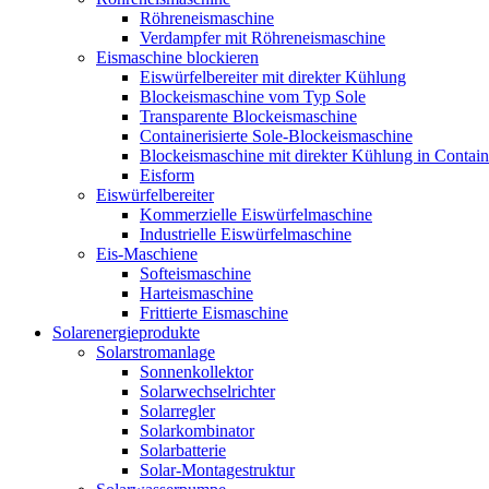
Röhreneismaschine
Verdampfer mit Röhreneismaschine
Eismaschine blockieren
Eiswürfelbereiter mit direkter Kühlung
Blockeismaschine vom Typ Sole
Transparente Blockeismaschine
Containerisierte Sole-Blockeismaschine
Blockeismaschine mit direkter Kühlung in Contain
Eisform
Eiswürfelbereiter
Kommerzielle Eiswürfelmaschine
Industrielle Eiswürfelmaschine
Eis-Maschiene
Softeismaschine
Harteismaschine
Frittierte Eismaschine
Solarenergieprodukte
Solarstromanlage
Sonnenkollektor
Solarwechselrichter
Solarregler
Solarkombinator
Solarbatterie
Solar-Montagestruktur