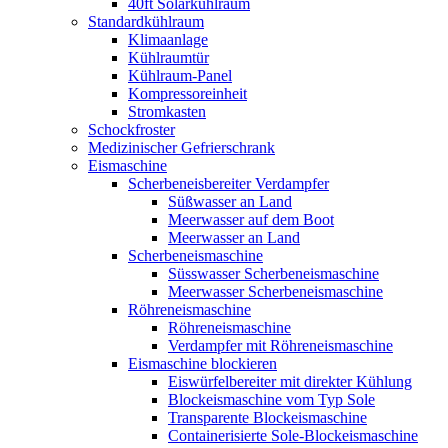
40ft Solarkühlraum
Standardkühlraum
Klimaanlage
Kühlraumtür
Kühlraum-Panel
Kompressoreinheit
Stromkasten
Schockfroster
Medizinischer Gefrierschrank
Eismaschine
Scherbeneisbereiter Verdampfer
Süßwasser an Land
Meerwasser auf dem Boot
Meerwasser an Land
Scherbeneismaschine
Süsswasser Scherbeneismaschine
Meerwasser Scherbeneismaschine
Röhreneismaschine
Röhreneismaschine
Verdampfer mit Röhreneismaschine
Eismaschine blockieren
Eiswürfelbereiter mit direkter Kühlung
Blockeismaschine vom Typ Sole
Transparente Blockeismaschine
Containerisierte Sole-Blockeismaschine