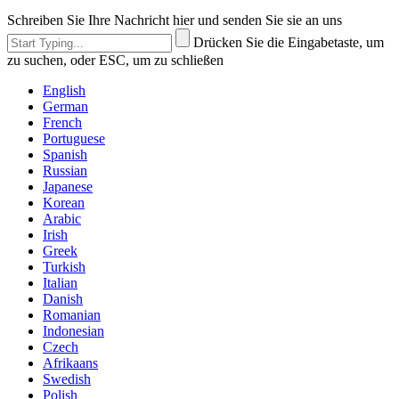
Schreiben Sie Ihre Nachricht hier und senden Sie sie an uns
Drücken Sie die Eingabetaste, um
zu suchen, oder ESC, um zu schließen
English
German
French
Portuguese
Spanish
Russian
Japanese
Korean
Arabic
Irish
Greek
Turkish
Italian
Danish
Romanian
Indonesian
Czech
Afrikaans
Swedish
Polish