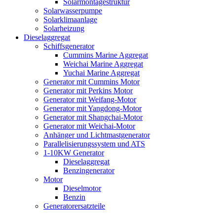
Solarmontagestruktur
Solarwasserpumpe
Solarklimaanlage
Solarheizung
Dieselaggregat
Schiffsgenerator
Cummins Marine Aggregat
Weichai Marine Aggregat
Yuchai Marine Aggregat
Generator mit Cummins Motor
Generator mit Perkins Motor
Generator mit Weifang-Motor
Generator mit Yangdong-Motor
Generator mit Shangchai-Motor
Generator mit Weichai-Motor
Anhänger und Lichtmastgenerator
Parallelisierungssystem und ATS
1-10KW Generator
Dieselaggregat
Benzingenerator
Motor
Dieselmotor
Benzin
Generatorersatzteile