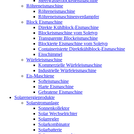
Meerwasserflockeneismaschine
Röhreneismaschine
Röhreneismaschine
Röhreneismaschinenverdampfer
Block Eismaschine
Direkte Kühlblock-Eismaschine
Blockeismaschine vom Soletyp
Transparente Blockeismaschine
Blockierte Eismaschine vom Soletyp
Containerisierte Direktkühlblock-Eismaschine
Eisschimmel
Würfeleismaschine
Kommerzielle Würfeleismaschine
Industrielle Würfeleismaschine
Eis-Maschiene
Softeismaschine
Harte Eismaschine
Gebratene Eismaschine
Solarenergieprodukte
Solarstromanlage
Sonnenkollektor
Solar Wechselrichter
Solarregler
Solarkombinator
Solarbatterie