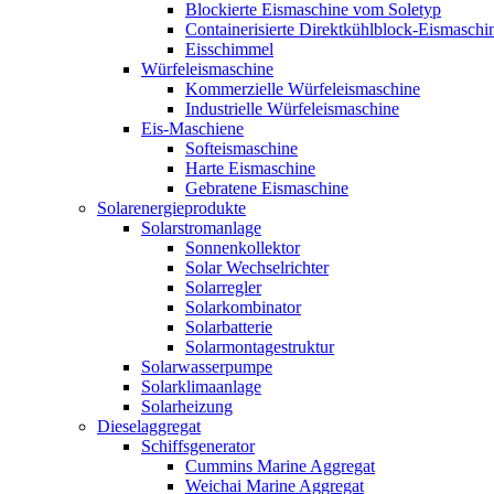
Blockierte Eismaschine vom Soletyp
Containerisierte Direktkühlblock-Eismaschi
Eisschimmel
Würfeleismaschine
Kommerzielle Würfeleismaschine
Industrielle Würfeleismaschine
Eis-Maschiene
Softeismaschine
Harte Eismaschine
Gebratene Eismaschine
Solarenergieprodukte
Solarstromanlage
Sonnenkollektor
Solar Wechselrichter
Solarregler
Solarkombinator
Solarbatterie
Solarmontagestruktur
Solarwasserpumpe
Solarklimaanlage
Solarheizung
Dieselaggregat
Schiffsgenerator
Cummins Marine Aggregat
Weichai Marine Aggregat