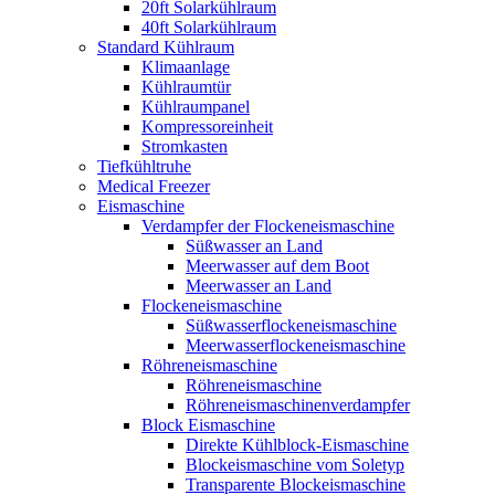
20ft Solarkühlraum
40ft Solarkühlraum
Standard Kühlraum
Klimaanlage
Kühlraumtür
Kühlraumpanel
Kompressoreinheit
Stromkasten
Tiefkühltruhe
Medical Freezer
Eismaschine
Verdampfer der Flockeneismaschine
Süßwasser an Land
Meerwasser auf dem Boot
Meerwasser an Land
Flockeneismaschine
Süßwasserflockeneismaschine
Meerwasserflockeneismaschine
Röhreneismaschine
Röhreneismaschine
Röhreneismaschinenverdampfer
Block Eismaschine
Direkte Kühlblock-Eismaschine
Blockeismaschine vom Soletyp
Transparente Blockeismaschine