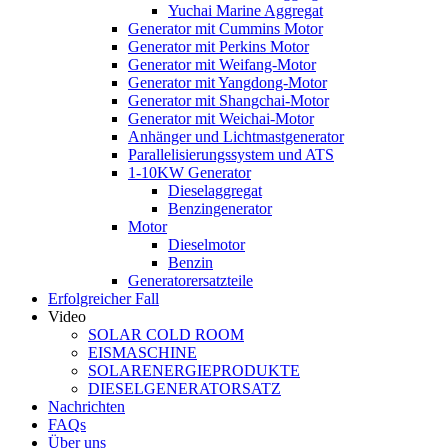
Yuchai Marine Aggregat
Generator mit Cummins Motor
Generator mit Perkins Motor
Generator mit Weifang-Motor
Generator mit Yangdong-Motor
Generator mit Shangchai-Motor
Generator mit Weichai-Motor
Anhänger und Lichtmastgenerator
Parallelisierungssystem und ATS
1-10KW Generator
Dieselaggregat
Benzingenerator
Motor
Dieselmotor
Benzin
Generatorersatzteile
Erfolgreicher Fall
Video
SOLAR COLD ROOM
EISMASCHINE
SOLARENERGIEPRODUKTE
DIESELGENERATORSATZ
Nachrichten
FAQs
Über uns