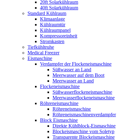
20ft Solarkühlraum
40ft Solarkühlraum
Standard Kühlraum
Klimaanlage
Kühlraumtür
Kühlraumpanel
Kompressoreinheit
Stromkasten
Tiefkühltruhe
Medical Freezer
Eismaschine
Verdampfer der Flockeneismaschine
Süßwasser an Land
Meerwasser auf dem Boot
Meerwasser an Land
Flockeneismaschine
Süßwasserflockeneismaschine
Meerwasserflockeneismaschine
Röhreneismaschine
Röhreneismaschine
Röhreneismaschinenverdampfer
Block Eismaschine
Direkte Kühlblock-Eismaschine
Blockeismaschine vom Soletyp
Transparente Blockeismaschine