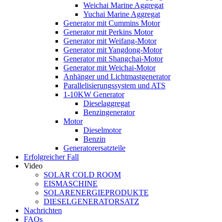
Weichai Marine Aggregat
Yuchai Marine Aggregat
Generator mit Cummins Motor
Generator mit Perkins Motor
Generator mit Weifang-Motor
Generator mit Yangdong-Motor
Generator mit Shangchai-Motor
Generator mit Weichai-Motor
Anhänger und Lichtmastgenerator
Parallelisierungssystem und ATS
1-10KW Generator
Dieselaggregat
Benzingenerator
Motor
Dieselmotor
Benzin
Generatorersatzteile
Erfolgreicher Fall
Video
SOLAR COLD ROOM
EISMASCHINE
SOLARENERGIEPRODUKTE
DIESELGENERATORSATZ
Nachrichten
FAQs