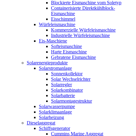
Blockierte Eismaschine vom Soletyp
Containerisierte Direktkühlblock-
Eismaschine
Eisschimmel
Würfeleismaschine
Kommerzielle Würfeleismaschine
Industrielle Würfeleismaschine
Eis-Maschiene
Softeismaschine
Harte Eismaschine
Gebratene Eismaschine
Solarenergieprodukte
Solarstromanlage
Sonnenkollektor
Solar Wechselrichter
Solarregler
Solarkombinator
Solarbatterie
Solarmontagestruktur
Solarwasserpumpe
Solarklimaanlage
Solarheizung
Dieselaggregat
Schiffsgenerator
Cummins Marine Aggregat