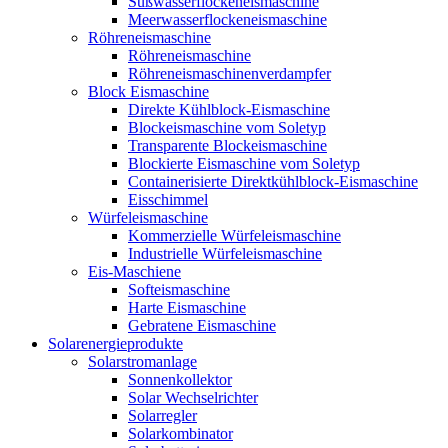
Süßwasserflockeneismaschine
Meerwasserflockeneismaschine
Röhreneismaschine
Röhreneismaschine
Röhreneismaschinenverdampfer
Block Eismaschine
Direkte Kühlblock-Eismaschine
Blockeismaschine vom Soletyp
Transparente Blockeismaschine
Blockierte Eismaschine vom Soletyp
Containerisierte Direktkühlblock-Eismaschine
Eisschimmel
Würfeleismaschine
Kommerzielle Würfeleismaschine
Industrielle Würfeleismaschine
Eis-Maschiene
Softeismaschine
Harte Eismaschine
Gebratene Eismaschine
Solarenergieprodukte
Solarstromanlage
Sonnenkollektor
Solar Wechselrichter
Solarregler
Solarkombinator