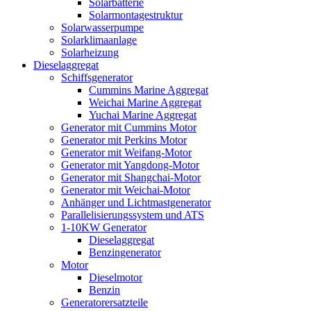
Solarbatterie
Solarmontagestruktur
Solarwasserpumpe
Solarklimaanlage
Solarheizung
Dieselaggregat
Schiffsgenerator
Cummins Marine Aggregat
Weichai Marine Aggregat
Yuchai Marine Aggregat
Generator mit Cummins Motor
Generator mit Perkins Motor
Generator mit Weifang-Motor
Generator mit Yangdong-Motor
Generator mit Shangchai-Motor
Generator mit Weichai-Motor
Anhänger und Lichtmastgenerator
Parallelisierungssystem und ATS
1-10KW Generator
Dieselaggregat
Benzingenerator
Motor
Dieselmotor
Benzin
Generatorersatzteile