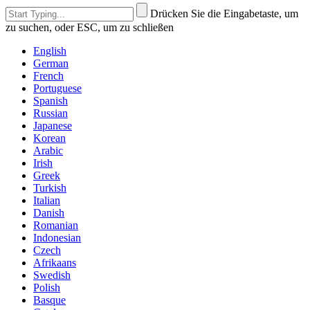
Drücken Sie die Eingabetaste, um
zu suchen, oder ESC, um zu schließen
English
German
French
Portuguese
Spanish
Russian
Japanese
Korean
Arabic
Irish
Greek
Turkish
Italian
Danish
Romanian
Indonesian
Czech
Afrikaans
Swedish
Polish
Basque