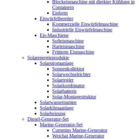
Blockeismaschine mit direkter Kühlung in
Containern
Eisform
Eiswürfelbereiter
Kommerzielle Eiswürfelmaschine
Industrielle Eiswürfelmaschine
Eis-Maschiene
Softeismaschine
Harteismaschine
Frittierte Eismaschine
Solarenergieprodukte
Solarstromanlage
Sonnenkollektor
Solarwechselrichter
Solarregler
Solarkombinator
Solarbatterie
Solar-Montagestruktur
Solarwasserpumpe
Solarklimaanlage
Solarheizung
Diesel-Generator-Set
Marine-Generator-Set
Cummins Marine-Generator
Weichai Marine-Generator