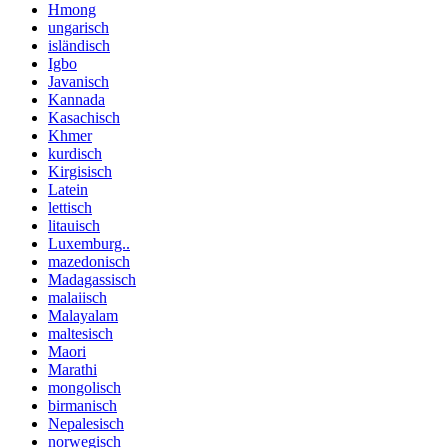
Hmong
ungarisch
isländisch
Igbo
Javanisch
Kannada
Kasachisch
Khmer
kurdisch
Kirgisisch
Latein
lettisch
litauisch
Luxemburg..
mazedonisch
Madagassisch
malaiisch
Malayalam
maltesisch
Maori
Marathi
mongolisch
birmanisch
Nepalesisch
norwegisch