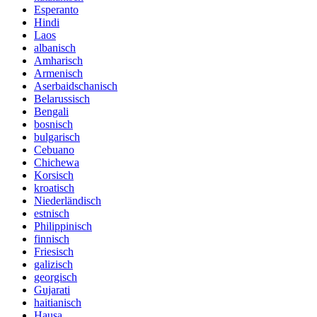
Esperanto
Hindi
Laos
albanisch
Amharisch
Armenisch
Aserbaidschanisch
Belarussisch
Bengali
bosnisch
bulgarisch
Cebuano
Chichewa
Korsisch
kroatisch
Niederländisch
estnisch
Philippinisch
finnisch
Friesisch
galizisch
georgisch
Gujarati
haitianisch
Hausa