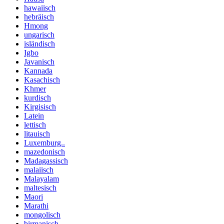
hawaiisch
hebräisch
Hmong
ungarisch
isländisch
Igbo
Javanisch
Kannada
Kasachisch
Khmer
kurdisch
Kirgisisch
Latein
lettisch
litauisch
Luxemburg..
mazedonisch
Madagassisch
malaiisch
Malayalam
maltesisch
Maori
Marathi
mongolisch
birmanisch