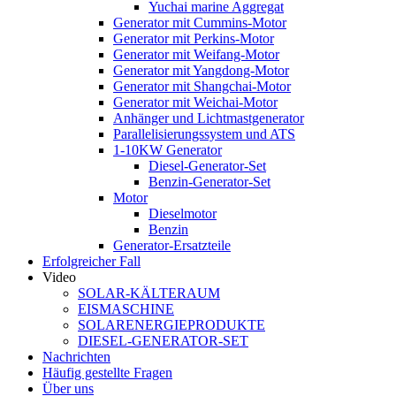
Yuchai marine Aggregat
Generator mit Cummins-Motor
Generator mit Perkins-Motor
Generator mit Weifang-Motor
Generator mit Yangdong-Motor
Generator mit Shangchai-Motor
Generator mit Weichai-Motor
Anhänger und Lichtmastgenerator
Parallelisierungssystem und ATS
1-10KW Generator
Diesel-Generator-Set
Benzin-Generator-Set
Motor
Dieselmotor
Benzin
Generator-Ersatzteile
Erfolgreicher Fall
Video
SOLAR-KÄLTERAUM
EISMASCHINE
SOLARENERGIEPRODUKTE
DIESEL-GENERATOR-SET
Nachrichten
Häufig gestellte Fragen
Über uns