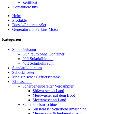
Zertifikat
Kontaktiere uns
Heim
Produkte
Diesel-Generator-Set
Generator mit Perkins-Motor
Kategorien
Solarkühlraum
Kühlraum ohne Container
20ft Solarkühlraum
40ft Solarkühlraum
Standardkühlraum
Schockfroster
Medizinischer Gefrierschrank
Eismaschine
Scherbeneisbereiter Verdampfer
Süßwasser an Land
Meerwasser auf dem Boot
Meerwasser an Land
Scherbeneismaschine
Süsswasser Scherbeneismaschine
Meerwasser Scherbeneismaschine