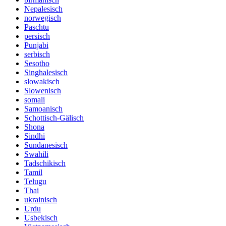
Nepalesisch
norwegisch
Paschtu
persisch
Punjabi
serbisch
Sesotho
Singhalesisch
slowakisch
Slowenisch
somali
Samoanisch
Schottisch-Gälisch
Shona
Sindhi
Sundanesisch
Swahili
Tadschikisch
Tamil
Telugu
Thai
ukrainisch
Urdu
Usbekisch