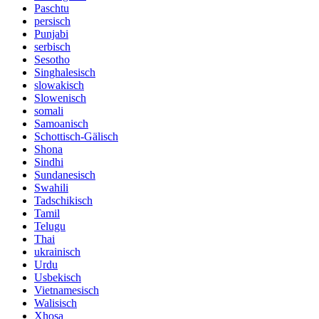
Paschtu
persisch
Punjabi
serbisch
Sesotho
Singhalesisch
slowakisch
Slowenisch
somali
Samoanisch
Schottisch-Gälisch
Shona
Sindhi
Sundanesisch
Swahili
Tadschikisch
Tamil
Telugu
Thai
ukrainisch
Urdu
Usbekisch
Vietnamesisch
Walisisch
Xhosa