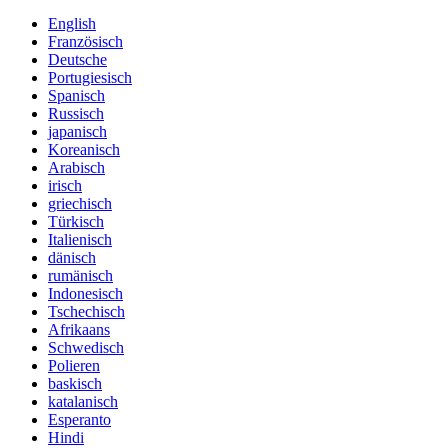
English
Französisch
Deutsche
Portugiesisch
Spanisch
Russisch
japanisch
Koreanisch
Arabisch
irisch
griechisch
Türkisch
Italienisch
dänisch
rumänisch
Indonesisch
Tschechisch
Afrikaans
Schwedisch
Polieren
baskisch
katalanisch
Esperanto
Hindi