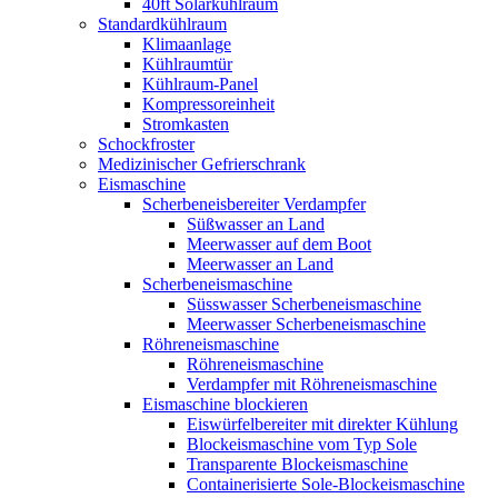
40ft Solarkühlraum
Standardkühlraum
Klimaanlage
Kühlraumtür
Kühlraum-Panel
Kompressoreinheit
Stromkasten
Schockfroster
Medizinischer Gefrierschrank
Eismaschine
Scherbeneisbereiter Verdampfer
Süßwasser an Land
Meerwasser auf dem Boot
Meerwasser an Land
Scherbeneismaschine
Süsswasser Scherbeneismaschine
Meerwasser Scherbeneismaschine
Röhreneismaschine
Röhreneismaschine
Verdampfer mit Röhreneismaschine
Eismaschine blockieren
Eiswürfelbereiter mit direkter Kühlung
Blockeismaschine vom Typ Sole
Transparente Blockeismaschine
Containerisierte Sole-Blockeismaschine