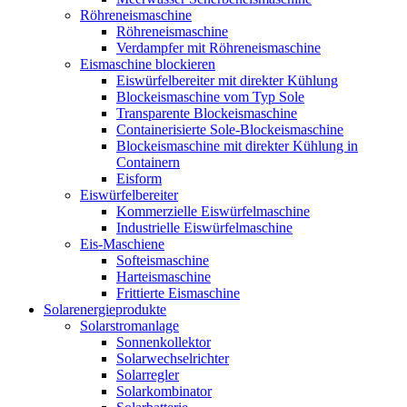
Röhreneismaschine
Röhreneismaschine
Verdampfer mit Röhreneismaschine
Eismaschine blockieren
Eiswürfelbereiter mit direkter Kühlung
Blockeismaschine vom Typ Sole
Transparente Blockeismaschine
Containerisierte Sole-Blockeismaschine
Blockeismaschine mit direkter Kühlung in
Containern
Eisform
Eiswürfelbereiter
Kommerzielle Eiswürfelmaschine
Industrielle Eiswürfelmaschine
Eis-Maschiene
Softeismaschine
Harteismaschine
Frittierte Eismaschine
Solarenergieprodukte
Solarstromanlage
Sonnenkollektor
Solarwechselrichter
Solarregler
Solarkombinator