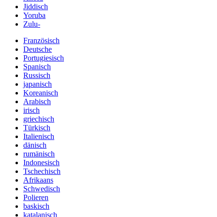
Jiddisch
Yoruba
Zulu-
Französisch
Deutsche
Portugiesisch
Spanisch
Russisch
japanisch
Koreanisch
Arabisch
irisch
griechisch
Türkisch
Italienisch
dänisch
rumänisch
Indonesisch
Tschechisch
Afrikaans
Schwedisch
Polieren
baskisch
katalanisch