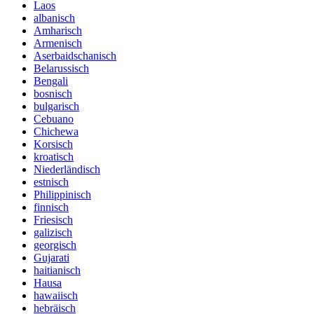
Laos
albanisch
Amharisch
Armenisch
Aserbaidschanisch
Belarussisch
Bengali
bosnisch
bulgarisch
Cebuano
Chichewa
Korsisch
kroatisch
Niederländisch
estnisch
Philippinisch
finnisch
Friesisch
galizisch
georgisch
Gujarati
haitianisch
Hausa
hawaiisch
hebräisch