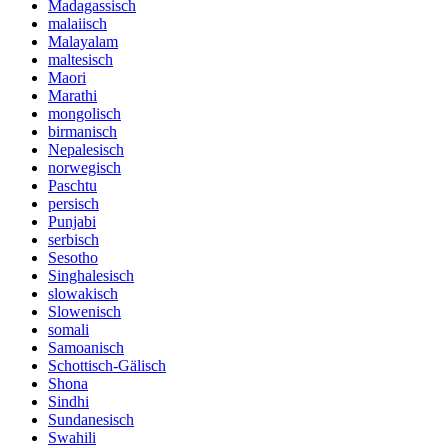
Madagassisch
malaiisch
Malayalam
maltesisch
Maori
Marathi
mongolisch
birmanisch
Nepalesisch
norwegisch
Paschtu
persisch
Punjabi
serbisch
Sesotho
Singhalesisch
slowakisch
Slowenisch
somali
Samoanisch
Schottisch-Gälisch
Shona
Sindhi
Sundanesisch
Swahili