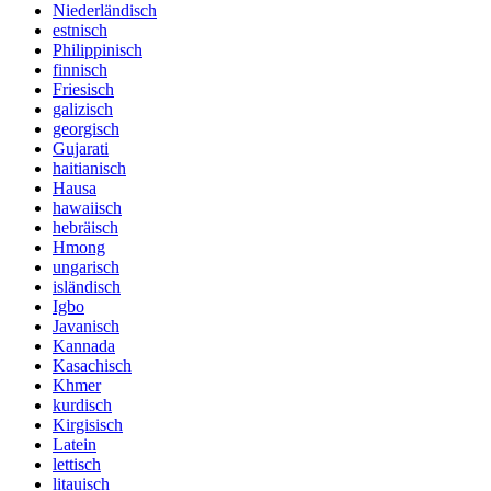
Niederländisch
estnisch
Philippinisch
finnisch
Friesisch
galizisch
georgisch
Gujarati
haitianisch
Hausa
hawaiisch
hebräisch
Hmong
ungarisch
isländisch
Igbo
Javanisch
Kannada
Kasachisch
Khmer
kurdisch
Kirgisisch
Latein
lettisch
litauisch