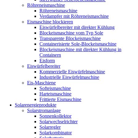
Röhreneismaschine
Röhreneismaschine
Verdampfer mit Röhreneismaschine
Eismaschine blockieren
Eiswürfelbereiter mit direkter Kühlung
Blockeismaschine vom Typ Sole
Transparente Blockeismaschine
Containerisierte Sole-Blockeismaschine
Blockeismaschine mit direkter Kühlung in
Containern
Eisform
Eiswürfelbereiter
Kommerzielle Eiswürfelmaschine
Industrielle Eiswürfelmaschine
Eis-Maschiene
Softeismaschine
Harteismaschine
Frittierte Eismaschine
Solarenergieprodukte
Solarstromanlage
Sonnenkollektor
Solarwechselrichter
Solarregler
Solarkombinator