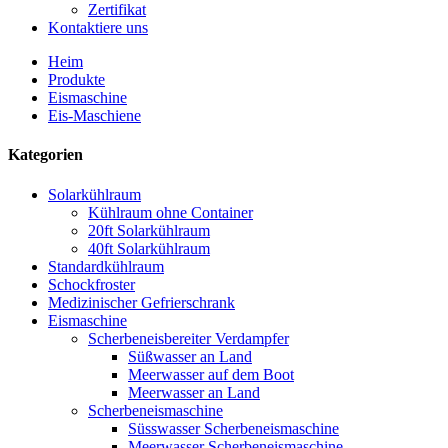
Zertifikat
Kontaktiere uns
Heim
Produkte
Eismaschine
Eis-Maschiene
Kategorien
Solarkühlraum
Kühlraum ohne Container
20ft Solarkühlraum
40ft Solarkühlraum
Standardkühlraum
Schockfroster
Medizinischer Gefrierschrank
Eismaschine
Scherbeneisbereiter Verdampfer
Süßwasser an Land
Meerwasser auf dem Boot
Meerwasser an Land
Scherbeneismaschine
Süsswasser Scherbeneismaschine
Meerwasser Scherbeneismaschine