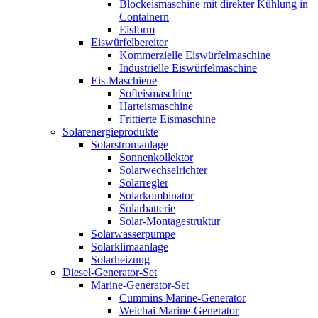
Blockeismaschine mit direkter Kühlung in
Containern
Eisform
Eiswürfelbereiter
Kommerzielle Eiswürfelmaschine
Industrielle Eiswürfelmaschine
Eis-Maschiene
Softeismaschine
Harteismaschine
Frittierte Eismaschine
Solarenergieprodukte
Solarstromanlage
Sonnenkollektor
Solarwechselrichter
Solarregler
Solarkombinator
Solarbatterie
Solar-Montagestruktur
Solarwasserpumpe
Solarklimaanlage
Solarheizung
Diesel-Generator-Set
Marine-Generator-Set
Cummins Marine-Generator
Weichai Marine-Generator