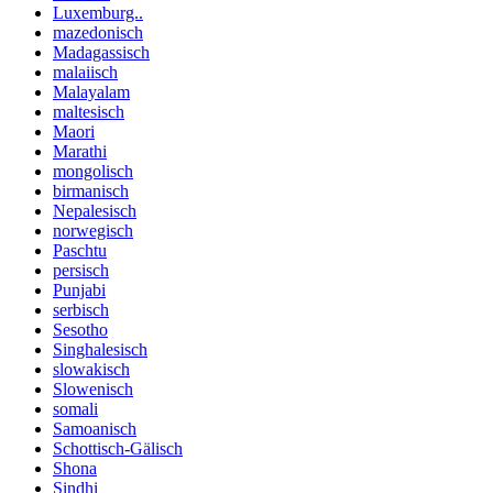
Luxemburg..
mazedonisch
Madagassisch
malaiisch
Malayalam
maltesisch
Maori
Marathi
mongolisch
birmanisch
Nepalesisch
norwegisch
Paschtu
persisch
Punjabi
serbisch
Sesotho
Singhalesisch
slowakisch
Slowenisch
somali
Samoanisch
Schottisch-Gälisch
Shona
Sindhi