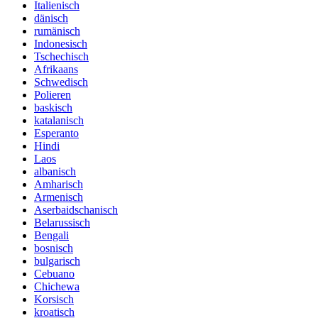
Italienisch
dänisch
rumänisch
Indonesisch
Tschechisch
Afrikaans
Schwedisch
Polieren
baskisch
katalanisch
Esperanto
Hindi
Laos
albanisch
Amharisch
Armenisch
Aserbaidschanisch
Belarussisch
Bengali
bosnisch
bulgarisch
Cebuano
Chichewa
Korsisch
kroatisch