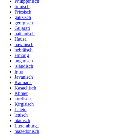
Philippinisch
finnisch
Friesisch
galizisch
georgisch
Gujarati
haitianisch
Hausa
hawaiisch
hebräisch
Hmong
ungarisch
isländisch
Igbo
Javanisch
Kannada
Kasachisch
Khmer
kurdisch
Kirgisisch
Latein
lettisch
litauisch
Luxemburg..
mazedonisch