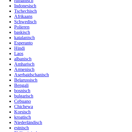
rumänisch
Indonesisch
Tschechisch
Afrikaans
Schwedisch
Polieren
baskisch
katalanisch
Esperanto
Hindi
Laos
albanisch
Amharisch
Armenisch
Aserbaidschanisch
Belarussisch
Bengali
bosnisch
bulgarisch
Cebuano
Chichewa
Korsisch
kroatisch
Niederländisch
estnisch