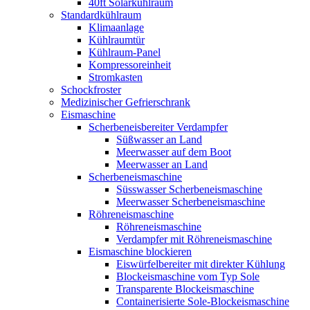
40ft Solarkühlraum
Standardkühlraum
Klimaanlage
Kühlraumtür
Kühlraum-Panel
Kompressoreinheit
Stromkasten
Schockfroster
Medizinischer Gefrierschrank
Eismaschine
Scherbeneisbereiter Verdampfer
Süßwasser an Land
Meerwasser auf dem Boot
Meerwasser an Land
Scherbeneismaschine
Süsswasser Scherbeneismaschine
Meerwasser Scherbeneismaschine
Röhreneismaschine
Röhreneismaschine
Verdampfer mit Röhreneismaschine
Eismaschine blockieren
Eiswürfelbereiter mit direkter Kühlung
Blockeismaschine vom Typ Sole
Transparente Blockeismaschine
Containerisierte Sole-Blockeismaschine