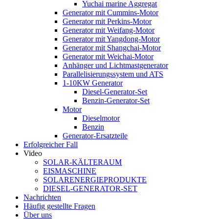
Yuchai marine Aggregat
Generator mit Cummins-Motor
Generator mit Perkins-Motor
Generator mit Weifang-Motor
Generator mit Yangdong-Motor
Generator mit Shangchai-Motor
Generator mit Weichai-Motor
Anhänger und Lichtmastgenerator
Parallelisierungssystem und ATS
1-10KW Generator
Diesel-Generator-Set
Benzin-Generator-Set
Motor
Dieselmotor
Benzin
Generator-Ersatzteile
Erfolgreicher Fall
Video
SOLAR-KÄLTERAUM
EISMASCHINE
SOLARENERGIEPRODUKTE
DIESEL-GENERATOR-SET
Nachrichten
Häufig gestellte Fragen
Über uns