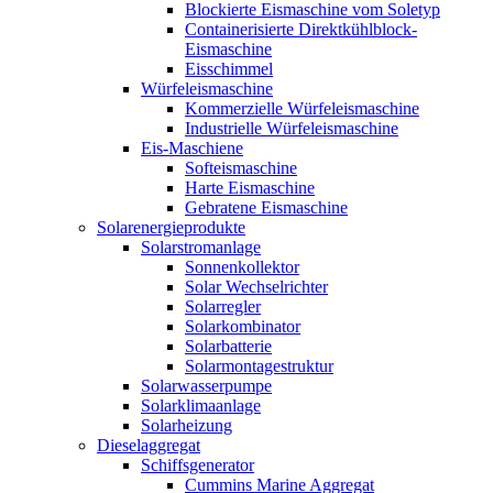
Blockierte Eismaschine vom Soletyp
Containerisierte Direktkühlblock-
Eismaschine
Eisschimmel
Würfeleismaschine
Kommerzielle Würfeleismaschine
Industrielle Würfeleismaschine
Eis-Maschiene
Softeismaschine
Harte Eismaschine
Gebratene Eismaschine
Solarenergieprodukte
Solarstromanlage
Sonnenkollektor
Solar Wechselrichter
Solarregler
Solarkombinator
Solarbatterie
Solarmontagestruktur
Solarwasserpumpe
Solarklimaanlage
Solarheizung
Dieselaggregat
Schiffsgenerator
Cummins Marine Aggregat