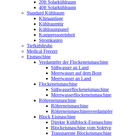
20ft Solarkühlraum
40ft Solarkühlraum
Standard Kühlraum
Klimaanlage
Kühlraumtür
Kühlraumpanel
Kompressoreinheit
Stromkasten
Tiefkühltruhe
Medical Freezer
Eismaschine
Verdampfer der Flockeneismaschine
Süßwasser an Land
Meerwasser auf dem Boot
Meerwasser an Land
Flockeneismaschine
Süßwasserflockeneismaschine
Meerwasserflockeneismaschine
Röhreneismaschine
Röhreneismaschine
Röhreneismaschinenverdampfer
Block Eismaschine
Direkte Kühlblock-Eismaschine
Blockeismaschine vom Soletyp
Transparente Blockeismaschine