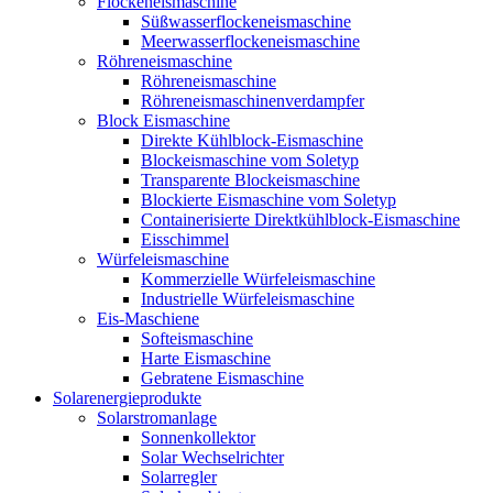
Flockeneismaschine
Süßwasserflockeneismaschine
Meerwasserflockeneismaschine
Röhreneismaschine
Röhreneismaschine
Röhreneismaschinenverdampfer
Block Eismaschine
Direkte Kühlblock-Eismaschine
Blockeismaschine vom Soletyp
Transparente Blockeismaschine
Blockierte Eismaschine vom Soletyp
Containerisierte Direktkühlblock-Eismaschine
Eisschimmel
Würfeleismaschine
Kommerzielle Würfeleismaschine
Industrielle Würfeleismaschine
Eis-Maschiene
Softeismaschine
Harte Eismaschine
Gebratene Eismaschine
Solarenergieprodukte
Solarstromanlage
Sonnenkollektor
Solar Wechselrichter
Solarregler