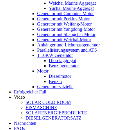
Weichai Marine Aggregat
Yuchai Marine Aggregat
Generator mit Cummins Motor
Generator mit Perkins Motor
Generator mit Weifang-Motor
Generator mit Yangdong-Motor
Generator mit Shangchai-Motor
Generator mit Weichai-Motor
Anhänger und Lichtmastgenerator
Parallelisierungssystem und ATS
1-10KW Generator
Dieselaggregat
Benzingenerator
Motor
Dieselmotor
Benzin
Generatorersatzteile
Erfolgreicher Fall
Video
SOLAR COLD ROOM
EISMASCHINE
SOLARENERGIEPRODUKTE
DIESELGENERATORSATZ
Nachrichten
FAQs