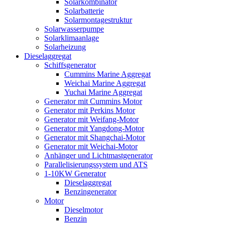
Solarkombinator
Solarbatterie
Solarmontagestruktur
Solarwasserpumpe
Solarklimaanlage
Solarheizung
Dieselaggregat
Schiffsgenerator
Cummins Marine Aggregat
Weichai Marine Aggregat
Yuchai Marine Aggregat
Generator mit Cummins Motor
Generator mit Perkins Motor
Generator mit Weifang-Motor
Generator mit Yangdong-Motor
Generator mit Shangchai-Motor
Generator mit Weichai-Motor
Anhänger und Lichtmastgenerator
Parallelisierungssystem und ATS
1-10KW Generator
Dieselaggregat
Benzingenerator
Motor
Dieselmotor
Benzin