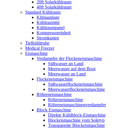
20ft Solarkühlraum
40ft Solarkühlraum
Standard Kühlraum
Klimaanlage
Kühlraumtür
Kühlraumpanel
Kompressoreinheit
Stromkasten
Tiefkühltruhe
Medical Freezer
Eismaschine
Verdampfer der Flockeneismaschine
Süßwasser an Land
Meerwasser auf dem Boot
Meerwasser an Land
Flockeneismaschine
Süßwasserflockeneismaschine
Meerwasserflockeneismaschine
Röhreneismaschine
Röhreneismaschine
Röhreneismaschinenverdampfer
Block Eismaschine
Direkte Kühlblock-Eismaschine
Blockeismaschine vom Soletyp
Transparente Blockeismaschine