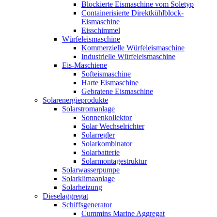
Blockierte Eismaschine vom Soletyp
Containerisierte Direktkühlblock-
Eismaschine
Eisschimmel
Würfeleismaschine
Kommerzielle Würfeleismaschine
Industrielle Würfeleismaschine
Eis-Maschiene
Softeismaschine
Harte Eismaschine
Gebratene Eismaschine
Solarenergieprodukte
Solarstromanlage
Sonnenkollektor
Solar Wechselrichter
Solarregler
Solarkombinator
Solarbatterie
Solarmontagestruktur
Solarwasserpumpe
Solarklimaanlage
Solarheizung
Dieselaggregat
Schiffsgenerator
Cummins Marine Aggregat