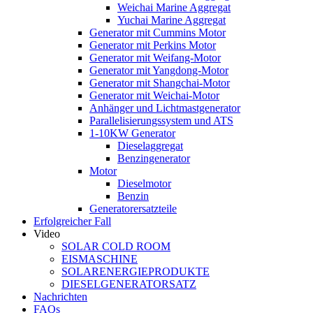
Weichai Marine Aggregat
Yuchai Marine Aggregat
Generator mit Cummins Motor
Generator mit Perkins Motor
Generator mit Weifang-Motor
Generator mit Yangdong-Motor
Generator mit Shangchai-Motor
Generator mit Weichai-Motor
Anhänger und Lichtmastgenerator
Parallelisierungssystem und ATS
1-10KW Generator
Dieselaggregat
Benzingenerator
Motor
Dieselmotor
Benzin
Generatorersatzteile
Erfolgreicher Fall
Video
SOLAR COLD ROOM
EISMASCHINE
SOLARENERGIEPRODUKTE
DIESELGENERATORSATZ
Nachrichten
FAQs