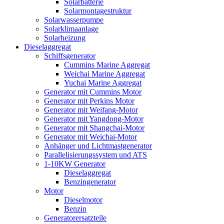
Solarbatterie
Solarmontagestruktur
Solarwasserpumpe
Solarklimaanlage
Solarheizung
Dieselaggregat
Schiffsgenerator
Cummins Marine Aggregat
Weichai Marine Aggregat
Yuchai Marine Aggregat
Generator mit Cummins Motor
Generator mit Perkins Motor
Generator mit Weifang-Motor
Generator mit Yangdong-Motor
Generator mit Shangchai-Motor
Generator mit Weichai-Motor
Anhänger und Lichtmastgenerator
Parallelisierungssystem und ATS
1-10KW Generator
Dieselaggregat
Benzingenerator
Motor
Dieselmotor
Benzin
Generatorersatzteile