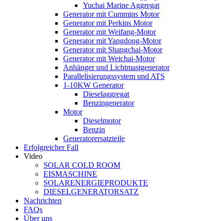
Yuchai Marine Aggregat
Generator mit Cummins Motor
Generator mit Perkins Motor
Generator mit Weifang-Motor
Generator mit Yangdong-Motor
Generator mit Shangchai-Motor
Generator mit Weichai-Motor
Anhänger und Lichtmastgenerator
Parallelisierungssystem und ATS
1-10KW Generator
Dieselaggregat
Benzingenerator
Motor
Dieselmotor
Benzin
Generatorersatzteile
Erfolgreicher Fall
Video
SOLAR COLD ROOM
EISMASCHINE
SOLARENERGIEPRODUKTE
DIESELGENERATORSATZ
Nachrichten
FAQs
Über uns