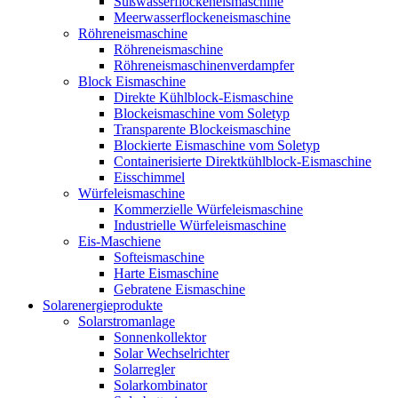
Süßwasserflockeneismaschine
Meerwasserflockeneismaschine
Röhreneismaschine
Röhreneismaschine
Röhreneismaschinenverdampfer
Block Eismaschine
Direkte Kühlblock-Eismaschine
Blockeismaschine vom Soletyp
Transparente Blockeismaschine
Blockierte Eismaschine vom Soletyp
Containerisierte Direktkühlblock-Eismaschine
Eisschimmel
Würfeleismaschine
Kommerzielle Würfeleismaschine
Industrielle Würfeleismaschine
Eis-Maschiene
Softeismaschine
Harte Eismaschine
Gebratene Eismaschine
Solarenergieprodukte
Solarstromanlage
Sonnenkollektor
Solar Wechselrichter
Solarregler
Solarkombinator