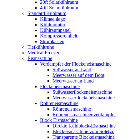
20ft Solarkühlraum
40ft Solarkühlraum
Standard Kühlraum
Klimaanlage
Kühlraumtür
Kühlraumpanel
Kompressoreinheit
Stromkasten
Tiefkühltruhe
Medical Freezer
Eismaschine
Verdampfer der Flockeneismaschine
Süßwasser an Land
Meerwasser auf dem Boot
Meerwasser an Land
Flockeneismaschine
Süßwasserflockeneismaschine
Meerwasserflockeneismaschine
Röhreneismaschine
Röhreneismaschine
Röhreneismaschinenverdampfer
Block Eismaschine
Direkte Kühlblock-Eismaschine
Blockeismaschine vom Soletyp
Transparente Blockeismaschine