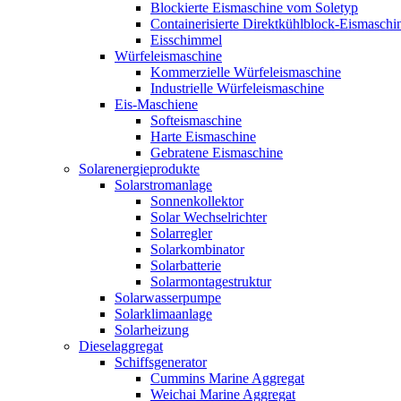
Blockierte Eismaschine vom Soletyp
Containerisierte Direktkühlblock-Eismaschi
Eisschimmel
Würfeleismaschine
Kommerzielle Würfeleismaschine
Industrielle Würfeleismaschine
Eis-Maschiene
Softeismaschine
Harte Eismaschine
Gebratene Eismaschine
Solarenergieprodukte
Solarstromanlage
Sonnenkollektor
Solar Wechselrichter
Solarregler
Solarkombinator
Solarbatterie
Solarmontagestruktur
Solarwasserpumpe
Solarklimaanlage
Solarheizung
Dieselaggregat
Schiffsgenerator
Cummins Marine Aggregat
Weichai Marine Aggregat