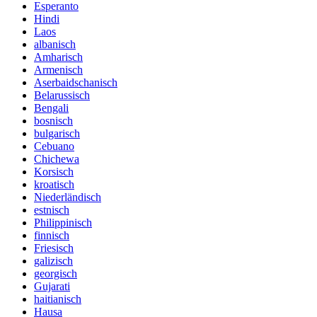
Esperanto
Hindi
Laos
albanisch
Amharisch
Armenisch
Aserbaidschanisch
Belarussisch
Bengali
bosnisch
bulgarisch
Cebuano
Chichewa
Korsisch
kroatisch
Niederländisch
estnisch
Philippinisch
finnisch
Friesisch
galizisch
georgisch
Gujarati
haitianisch
Hausa