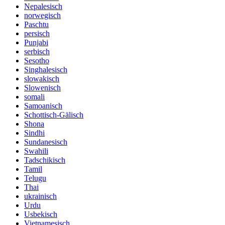
Nepalesisch
norwegisch
Paschtu
persisch
Punjabi
serbisch
Sesotho
Singhalesisch
slowakisch
Slowenisch
somali
Samoanisch
Schottisch-Gälisch
Shona
Sindhi
Sundanesisch
Swahili
Tadschikisch
Tamil
Telugu
Thai
ukrainisch
Urdu
Usbekisch
Vietnamesisch