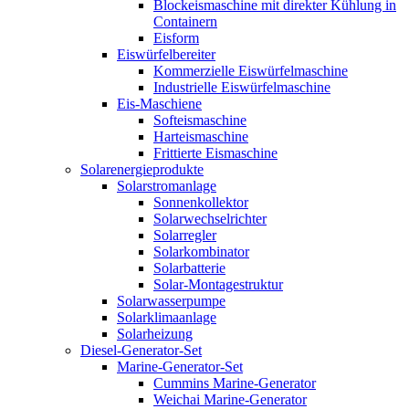
Blockeismaschine mit direkter Kühlung in
Containern
Eisform
Eiswürfelbereiter
Kommerzielle Eiswürfelmaschine
Industrielle Eiswürfelmaschine
Eis-Maschiene
Softeismaschine
Harteismaschine
Frittierte Eismaschine
Solarenergieprodukte
Solarstromanlage
Sonnenkollektor
Solarwechselrichter
Solarregler
Solarkombinator
Solarbatterie
Solar-Montagestruktur
Solarwasserpumpe
Solarklimaanlage
Solarheizung
Diesel-Generator-Set
Marine-Generator-Set
Cummins Marine-Generator
Weichai Marine-Generator