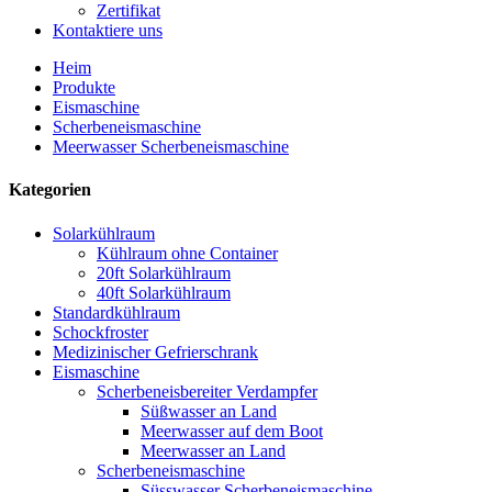
Zertifikat
Kontaktiere uns
Heim
Produkte
Eismaschine
Scherbeneismaschine
Meerwasser Scherbeneismaschine
Kategorien
Solarkühlraum
Kühlraum ohne Container
20ft Solarkühlraum
40ft Solarkühlraum
Standardkühlraum
Schockfroster
Medizinischer Gefrierschrank
Eismaschine
Scherbeneisbereiter Verdampfer
Süßwasser an Land
Meerwasser auf dem Boot
Meerwasser an Land
Scherbeneismaschine
Süsswasser Scherbeneismaschine