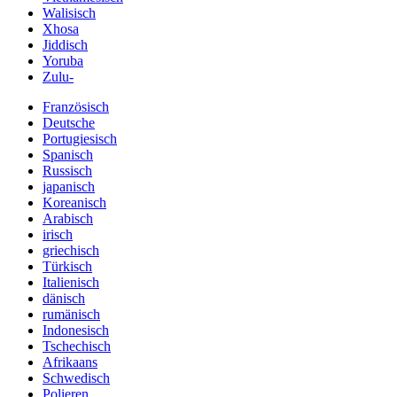
Walisisch
Xhosa
Jiddisch
Yoruba
Zulu-
Französisch
Deutsche
Portugiesisch
Spanisch
Russisch
japanisch
Koreanisch
Arabisch
irisch
griechisch
Türkisch
Italienisch
dänisch
rumänisch
Indonesisch
Tschechisch
Afrikaans
Schwedisch
Polieren