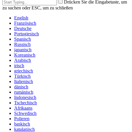
Drücken Sie die Eingabetaste, um
zu suchen oder ESC, um zu schließen
English
Französisch
Deutsche
Portugiesisch
Spanisch
Russisch
japanisch
Koreanisch
Arabisch
irisch
griechisch
Türkisch
Italienisch
dänisch
rumänisch
Indonesisch
Tschechisch
Afrikaans
Schwedisch
Polieren
baskisch
katalanisch