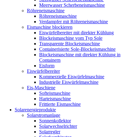
Meerwasser Scherbeneismaschine
Röhreneismaschine
Röhreneismaschine
Verdampfer mit Röhreneismaschine
Eismaschine blockieren
Eiswürfelbereiter mit direkter Kühlung
Blockeismaschine vom Typ Sole
Transparente Blockeismaschine
Containerisierte Sole-Blockeismaschine
Blockeismaschine mit direkter Kühlung in
Containern
Eisform
Eiswürfelbereiter
Kommerzielle Eiswürfelmaschine
Industrielle Eiswürfelmaschine
Eis-Maschiene
Softeismaschine
Harteismaschine
Frittierte Eismaschine
Solarenergieprodukte
Solarstromanlage
Sonnenkollektor
Solarwechselrichter
Solarregler