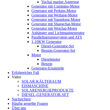
Yuchai marine Aggregat
Generator mit Cummins-Motor
Generator mit Perkins-Motor
Generator mit Weifang-Motor
Generator mit Yangdong-Motor
Generator mit Shangchai-Motor
Generator mit Weichai-Motor
Anhänger und Lichtmastgenerator
Parallelisierungssystem und ATS
1-10KW Generator
Diesel-Generator-Set
Benzin-Generator-Set
Motor
Dieselmotor
Benzin
Generator-Ersatzteile
Erfolgreicher Fall
Video
SOLAR-KÄLTERAUM
EISMASCHINE
SOLARENERGIEPRODUKTE
DIESEL-GENERATOR-SET
Nachrichten
Häufig gestellte Fragen
Über uns