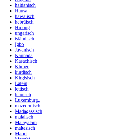
haitianisch
Hausa
hawaiisch
hebräisch
Hmong
ungarisch
isländisch
Igbo
Javanisch
Kannada
Kasachisch
Khmer
kurdisch
Kirgisisch
Latein
lettisch
litauisch
Luxemburg..
mazedonisch
Madagassisch
malaiisch
Malayalam
maltesisch
Maori