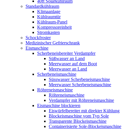
40ft Solarkühlraum
Standardkühlraum
Klimaanlage
Kühlraumtür
Kühlraum-Panel
Kompressoreinheit
Stromkasten
Schockfroster
Medizinischer Gefrierschrank
Eismaschine
Scherbeneisbereiter Verdampfer
Süßwasser an Land
Meerwasser auf dem Boot
Meerwasser an Land
Scherbeneismaschine
Süsswasser Scherbeneismaschine
Meerwasser Scherbeneismaschine
Röhreneismaschine
Röhreneismaschine
Verdampfer mit Röhreneismaschine
Eismaschine blockieren
Eiswürfelbereiter mit direkter Kühlung
Blockeismaschine vom Typ Sole
Transparente Blockeismaschine
Containerisierte Sole-Blockeismaschine