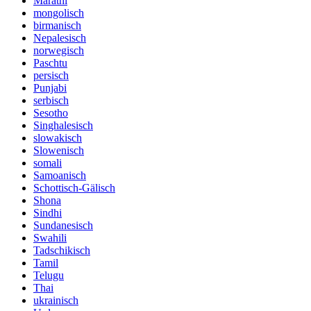
Marathi
mongolisch
birmanisch
Nepalesisch
norwegisch
Paschtu
persisch
Punjabi
serbisch
Sesotho
Singhalesisch
slowakisch
Slowenisch
somali
Samoanisch
Schottisch-Gälisch
Shona
Sindhi
Sundanesisch
Swahili
Tadschikisch
Tamil
Telugu
Thai
ukrainisch