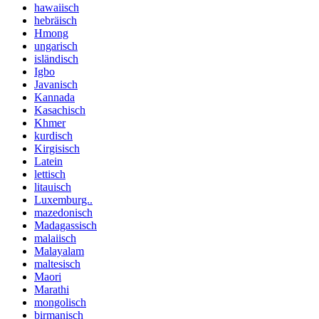
hawaiisch
hebräisch
Hmong
ungarisch
isländisch
Igbo
Javanisch
Kannada
Kasachisch
Khmer
kurdisch
Kirgisisch
Latein
lettisch
litauisch
Luxemburg..
mazedonisch
Madagassisch
malaiisch
Malayalam
maltesisch
Maori
Marathi
mongolisch
birmanisch