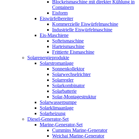
Blockeismaschine mit direkter Kühlung in
Containern
Eisform
Eiswürfelbereiter
Kommerzielle Eiswürfelmaschine
Industrielle Eiswürfelmaschine
Eis-Maschiene
Softeismaschine
Harteismaschine
Frittierte Eismaschine
Solarenergieprodukte
Solarstromanlage
Sonnenkollektor
Solarwechselrichter
Solarregler
Solarkombinator
Solarbatterie
Solar-Montagestruktur
Solarwasserpumpe
Solarklimaanlage
Solarheizung
Diesel-Generator-Set
Marine-Generator-Set
Cummins Marine-Generator
Weichai Marine-Generator