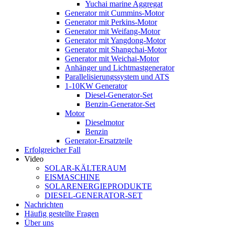
Yuchai marine Aggregat
Generator mit Cummins-Motor
Generator mit Perkins-Motor
Generator mit Weifang-Motor
Generator mit Yangdong-Motor
Generator mit Shangchai-Motor
Generator mit Weichai-Motor
Anhänger und Lichtmastgenerator
Parallelisierungssystem und ATS
1-10KW Generator
Diesel-Generator-Set
Benzin-Generator-Set
Motor
Dieselmotor
Benzin
Generator-Ersatzteile
Erfolgreicher Fall
Video
SOLAR-KÄLTERAUM
EISMASCHINE
SOLARENERGIEPRODUKTE
DIESEL-GENERATOR-SET
Nachrichten
Häufig gestellte Fragen
Über uns