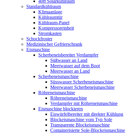
40ft Solarkühlraum
Standardkühlraum
Klimaanlage
Kühlraumtür
Kühlraum-Panel
Kompressoreinheit
Stromkasten
Schockfroster
Medizinischer Gefrierschrank
Eismaschine
Scherbeneisbereiter Verdampfer
Süßwasser an Land
Meerwasser auf dem Boot
Meerwasser an Land
Scherbeneismaschine
Süsswasser Scherbeneismaschine
Meerwasser Scherbeneismaschine
Röhreneismaschine
Röhreneismaschine
Verdampfer mit Röhreneismaschine
Eismaschine blockieren
Eiswürfelbereiter mit direkter Kühlung
Blockeismaschine vom Typ Sole
Transparente Blockeismaschine
Containerisierte Sole-Blockeismaschine