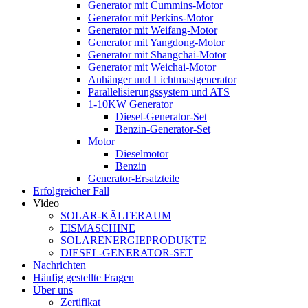
Generator mit Cummins-Motor
Generator mit Perkins-Motor
Generator mit Weifang-Motor
Generator mit Yangdong-Motor
Generator mit Shangchai-Motor
Generator mit Weichai-Motor
Anhänger und Lichtmastgenerator
Parallelisierungssystem und ATS
1-10KW Generator
Diesel-Generator-Set
Benzin-Generator-Set
Motor
Dieselmotor
Benzin
Generator-Ersatzteile
Erfolgreicher Fall
Video
SOLAR-KÄLTERAUM
EISMASCHINE
SOLARENERGIEPRODUKTE
DIESEL-GENERATOR-SET
Nachrichten
Häufig gestellte Fragen
Über uns
Zertifikat