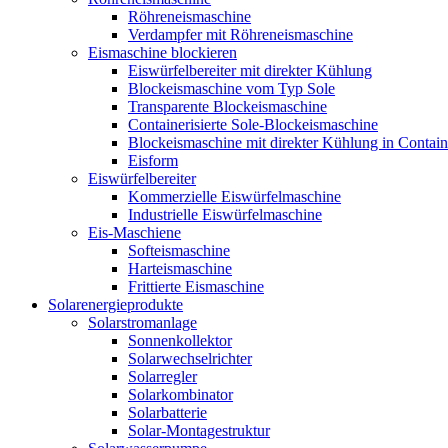
Röhreneismaschine
Verdampfer mit Röhreneismaschine
Eismaschine blockieren
Eiswürfelbereiter mit direkter Kühlung
Blockeismaschine vom Typ Sole
Transparente Blockeismaschine
Containerisierte Sole-Blockeismaschine
Blockeismaschine mit direkter Kühlung in Contain
Eisform
Eiswürfelbereiter
Kommerzielle Eiswürfelmaschine
Industrielle Eiswürfelmaschine
Eis-Maschiene
Softeismaschine
Harteismaschine
Frittierte Eismaschine
Solarenergieprodukte
Solarstromanlage
Sonnenkollektor
Solarwechselrichter
Solarregler
Solarkombinator
Solarbatterie
Solar-Montagestruktur