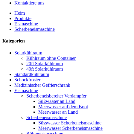
Kontaktiere uns
Heim
Produkte
Eismaschine
Scherbeneismaschine
Kategorien
Solarkühlraum
Kühlraum ohne Container
20ft Solarkühlraum
40ft Solarkühlraum
Standardkühlraum
Schockfroster
Medizinischer Gefrierschrank
Eismaschine
Scherbeneisbereiter Verdampfer
Süßwasser an Land
Meerwasser auf dem Boot
Meerwasser an Land
Scherbeneismaschine
Süsswasser Scherbeneismaschine
Meerwasser Scherbeneismaschine
Röhreneismaschine