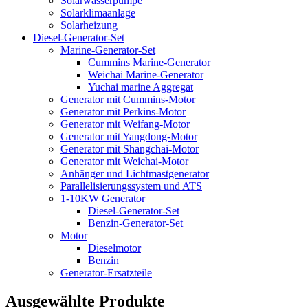
Solarwasserpumpe
Solarklimaanlage
Solarheizung
Diesel-Generator-Set
Marine-Generator-Set
Cummins Marine-Generator
Weichai Marine-Generator
Yuchai marine Aggregat
Generator mit Cummins-Motor
Generator mit Perkins-Motor
Generator mit Weifang-Motor
Generator mit Yangdong-Motor
Generator mit Shangchai-Motor
Generator mit Weichai-Motor
Anhänger und Lichtmastgenerator
Parallelisierungssystem und ATS
1-10KW Generator
Diesel-Generator-Set
Benzin-Generator-Set
Motor
Dieselmotor
Benzin
Generator-Ersatzteile
Ausgewählte Produkte