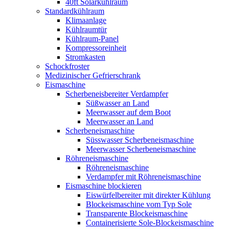
40ft Solarkühlraum
Standardkühlraum
Klimaanlage
Kühlraumtür
Kühlraum-Panel
Kompressoreinheit
Stromkasten
Schockfroster
Medizinischer Gefrierschrank
Eismaschine
Scherbeneisbereiter Verdampfer
Süßwasser an Land
Meerwasser auf dem Boot
Meerwasser an Land
Scherbeneismaschine
Süsswasser Scherbeneismaschine
Meerwasser Scherbeneismaschine
Röhreneismaschine
Röhreneismaschine
Verdampfer mit Röhreneismaschine
Eismaschine blockieren
Eiswürfelbereiter mit direkter Kühlung
Blockeismaschine vom Typ Sole
Transparente Blockeismaschine
Containerisierte Sole-Blockeismaschine