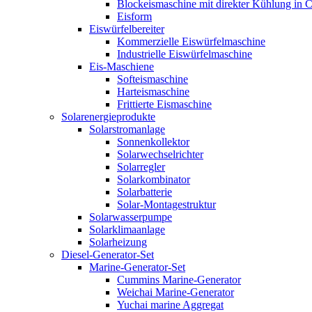
Blockeismaschine mit direkter Kühlung in C
Eisform
Eiswürfelbereiter
Kommerzielle Eiswürfelmaschine
Industrielle Eiswürfelmaschine
Eis-Maschiene
Softeismaschine
Harteismaschine
Frittierte Eismaschine
Solarenergieprodukte
Solarstromanlage
Sonnenkollektor
Solarwechselrichter
Solarregler
Solarkombinator
Solarbatterie
Solar-Montagestruktur
Solarwasserpumpe
Solarklimaanlage
Solarheizung
Diesel-Generator-Set
Marine-Generator-Set
Cummins Marine-Generator
Weichai Marine-Generator
Yuchai marine Aggregat