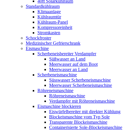
40ft Solarkühlraum
Standardkühlraum
Klimaanlage
Kühlraumtür
Kühlraum-Panel
Kompressoreinheit
Stromkasten
Schockfroster
Medizinischer Gefrierschrank
Eismaschine
Scherbeneisbereiter Verdampfer
Süßwasser an Land
Meerwasser auf dem Boot
Meerwasser an Land
Scherbeneismaschine
Süsswasser Scherbeneismaschine
Meerwasser Scherbeneismaschine
Röhreneismaschine
Röhreneismaschine
Verdampfer mit Röhreneismaschine
Eismaschine blockieren
Eiswürfelbereiter mit direkter Kühlung
Blockeismaschine vom Typ Sole
Transparente Blockeismaschine
Containerisierte Sole-Blockeismaschine