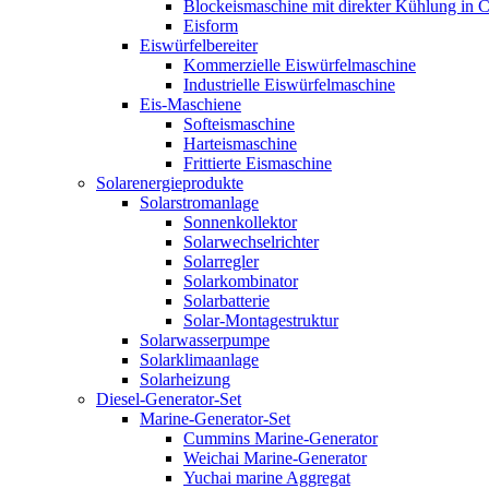
Blockeismaschine mit direkter Kühlung in C
Eisform
Eiswürfelbereiter
Kommerzielle Eiswürfelmaschine
Industrielle Eiswürfelmaschine
Eis-Maschiene
Softeismaschine
Harteismaschine
Frittierte Eismaschine
Solarenergieprodukte
Solarstromanlage
Sonnenkollektor
Solarwechselrichter
Solarregler
Solarkombinator
Solarbatterie
Solar-Montagestruktur
Solarwasserpumpe
Solarklimaanlage
Solarheizung
Diesel-Generator-Set
Marine-Generator-Set
Cummins Marine-Generator
Weichai Marine-Generator
Yuchai marine Aggregat