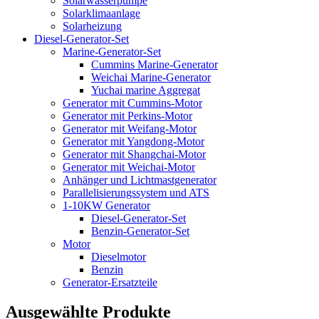
Solarwasserpumpe
Solarklimaanlage
Solarheizung
Diesel-Generator-Set
Marine-Generator-Set
Cummins Marine-Generator
Weichai Marine-Generator
Yuchai marine Aggregat
Generator mit Cummins-Motor
Generator mit Perkins-Motor
Generator mit Weifang-Motor
Generator mit Yangdong-Motor
Generator mit Shangchai-Motor
Generator mit Weichai-Motor
Anhänger und Lichtmastgenerator
Parallelisierungssystem und ATS
1-10KW Generator
Diesel-Generator-Set
Benzin-Generator-Set
Motor
Dieselmotor
Benzin
Generator-Ersatzteile
Ausgewählte Produkte