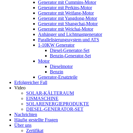
Generator mit Cummins-Motor
Generator mit Perkins-Motor
Generator mit Weifang-Motor
Generator mit Yangdong-Motor
Generator mit Shangchai-Motor
Generator mit Weichai-Motor
Anhänger und Lichtmastgenerator
Parallelisierungssystem und ATS
1-10KW Generator
Diesel-Generator-Set
Benzin-Generator-Set
Motor
Dieselmotor
Benzin
Generator-Ersatzteile
Erfolgreicher Fall
Video
SOLAR-KÄLTERAUM
EISMASCHINE
SOLARENERGIEPRODUKTE
DIESEL-GENERATOR-SET
Nachrichten
Häufig gestellte Fragen
Über uns
Zertifikat