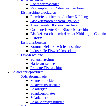
Röhreneismaschine
Verdampfer mit Röhreneismaschine
Eismaschine blockieren
Eiswürfelbereiter mit direkter Kühlung
Blockeismaschine vom Typ Sole
Transparente Blockeismaschine
Containerisierte Sole-Blockeismaschine
Blockeismaschine mit direkter Kühlung in Contain
Eisform
Eiswürfelbereiter
Kommerzielle Eiswürfelmaschine
Industrielle Eiswürfelmaschine
Eis-Maschiene
Softeismaschine
Harteismaschine
Frittierte Eismaschine
Solarenergieprodukte
Solarstromanlage
Sonnenkollektor
Solarwechselrichter
Solarregler
Solarkombinator
Solarbatterie
Solar-Montagestruktur