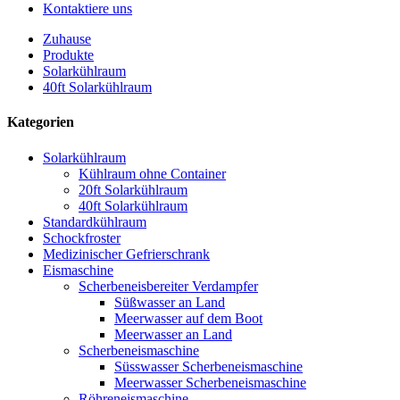
Kontaktiere uns
Zuhause
Produkte
Solarkühlraum
40ft Solarkühlraum
Kategorien
Solarkühlraum
Kühlraum ohne Container
20ft Solarkühlraum
40ft Solarkühlraum
Standardkühlraum
Schockfroster
Medizinischer Gefrierschrank
Eismaschine
Scherbeneisbereiter Verdampfer
Süßwasser an Land
Meerwasser auf dem Boot
Meerwasser an Land
Scherbeneismaschine
Süsswasser Scherbeneismaschine
Meerwasser Scherbeneismaschine
Röhreneismaschine