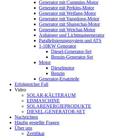
Generator mit Cummins-Motor
Generator mit Perkins-Motor
Generator mit Weifang-Motor
Generator mit Yangdong-Motor
Generator mit Shangchai-Motor
Generator mit Weichai-Motor
Anhänger und Lichtmastgenerator
Parallelisierungssystem und ATS
1-10KW Generator
Diesel-Generator-Set
Benzin-Generator-Set
Motor
Dieselmotor
Benzin
Generator-Ersatzteile
Erfolgreicher Fall
Video
SOLAR-KÄLTERAUM
EISMASCHINE
SOLARENERGIEPRODUKTE
DIESEL-GENERATOR-SET
Nachrichten
Häufig gestellte Fragen
Über uns
Zertifikat