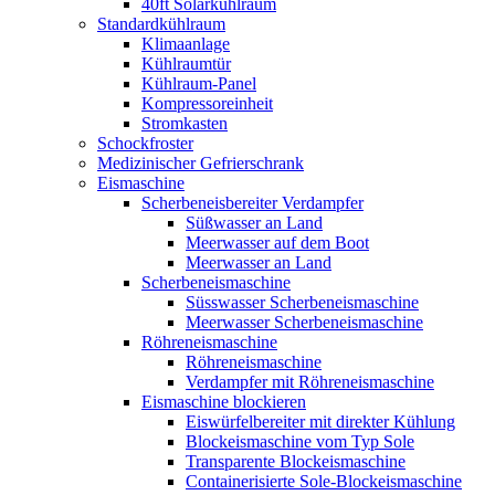
40ft Solarkühlraum
Standardkühlraum
Klimaanlage
Kühlraumtür
Kühlraum-Panel
Kompressoreinheit
Stromkasten
Schockfroster
Medizinischer Gefrierschrank
Eismaschine
Scherbeneisbereiter Verdampfer
Süßwasser an Land
Meerwasser auf dem Boot
Meerwasser an Land
Scherbeneismaschine
Süsswasser Scherbeneismaschine
Meerwasser Scherbeneismaschine
Röhreneismaschine
Röhreneismaschine
Verdampfer mit Röhreneismaschine
Eismaschine blockieren
Eiswürfelbereiter mit direkter Kühlung
Blockeismaschine vom Typ Sole
Transparente Blockeismaschine
Containerisierte Sole-Blockeismaschine