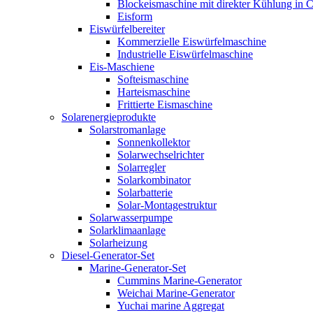
Blockeismaschine mit direkter Kühlung in C
Eisform
Eiswürfelbereiter
Kommerzielle Eiswürfelmaschine
Industrielle Eiswürfelmaschine
Eis-Maschiene
Softeismaschine
Harteismaschine
Frittierte Eismaschine
Solarenergieprodukte
Solarstromanlage
Sonnenkollektor
Solarwechselrichter
Solarregler
Solarkombinator
Solarbatterie
Solar-Montagestruktur
Solarwasserpumpe
Solarklimaanlage
Solarheizung
Diesel-Generator-Set
Marine-Generator-Set
Cummins Marine-Generator
Weichai Marine-Generator
Yuchai marine Aggregat