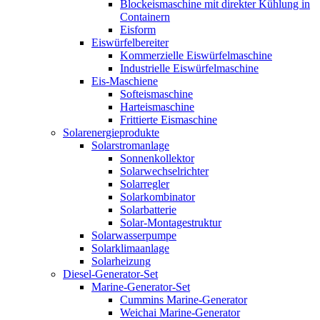
Blockeismaschine mit direkter Kühlung in
Containern
Eisform
Eiswürfelbereiter
Kommerzielle Eiswürfelmaschine
Industrielle Eiswürfelmaschine
Eis-Maschiene
Softeismaschine
Harteismaschine
Frittierte Eismaschine
Solarenergieprodukte
Solarstromanlage
Sonnenkollektor
Solarwechselrichter
Solarregler
Solarkombinator
Solarbatterie
Solar-Montagestruktur
Solarwasserpumpe
Solarklimaanlage
Solarheizung
Diesel-Generator-Set
Marine-Generator-Set
Cummins Marine-Generator
Weichai Marine-Generator