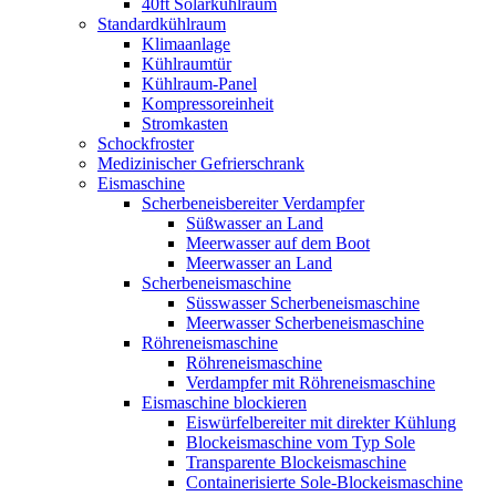
40ft Solarkühlraum
Standardkühlraum
Klimaanlage
Kühlraumtür
Kühlraum-Panel
Kompressoreinheit
Stromkasten
Schockfroster
Medizinischer Gefrierschrank
Eismaschine
Scherbeneisbereiter Verdampfer
Süßwasser an Land
Meerwasser auf dem Boot
Meerwasser an Land
Scherbeneismaschine
Süsswasser Scherbeneismaschine
Meerwasser Scherbeneismaschine
Röhreneismaschine
Röhreneismaschine
Verdampfer mit Röhreneismaschine
Eismaschine blockieren
Eiswürfelbereiter mit direkter Kühlung
Blockeismaschine vom Typ Sole
Transparente Blockeismaschine
Containerisierte Sole-Blockeismaschine