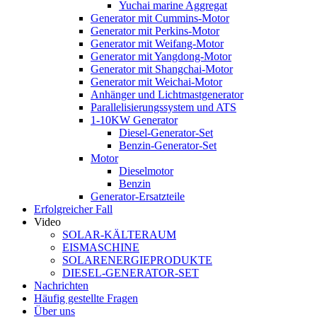
Yuchai marine Aggregat
Generator mit Cummins-Motor
Generator mit Perkins-Motor
Generator mit Weifang-Motor
Generator mit Yangdong-Motor
Generator mit Shangchai-Motor
Generator mit Weichai-Motor
Anhänger und Lichtmastgenerator
Parallelisierungssystem und ATS
1-10KW Generator
Diesel-Generator-Set
Benzin-Generator-Set
Motor
Dieselmotor
Benzin
Generator-Ersatzteile
Erfolgreicher Fall
Video
SOLAR-KÄLTERAUM
EISMASCHINE
SOLARENERGIEPRODUKTE
DIESEL-GENERATOR-SET
Nachrichten
Häufig gestellte Fragen
Über uns